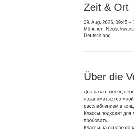
Zeit & Ort
09. Aug. 2026, 09:45 – 
München, Neuschwanste
Deutschland
Über die V
Два раза в месяц пер
позаниматься со мной
расслаблением в конце
Классы подходят для 
пробовать.
Классы на основе dona