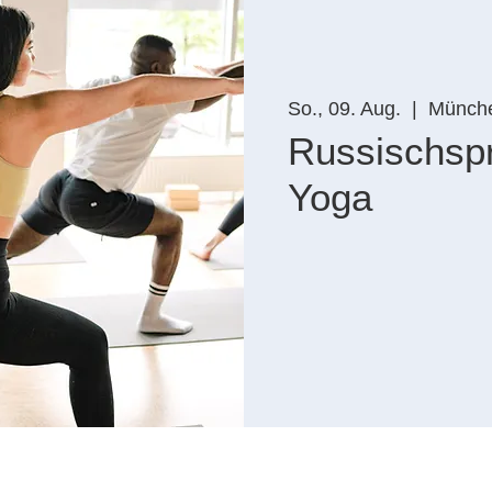
So., 09. Aug.
  |  
Münch
Russischsp
Yoga