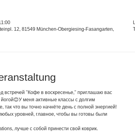
11:00
L
inpl. 12, 81549 München-Obergiesing-Fasangarten,
eranstaltung
ед встречей "Кофе в воскресенье," приглашаю вас
 йогой😊У меня активные классы с долгим
, так что вы точно начнёте день с полной энергией!
любых уровней, главное, чтобы вы готовы были
tions, лучше с собой принести свой коврик.