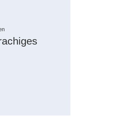
en
rachiges