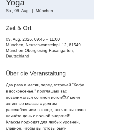
Yoga
So., 09. Aug.
  |  
München
Zeit & Ort
09. Aug. 2026, 09:45 – 11:00
München, Neuschwansteinpl. 12, 81549
München-Obergiesing-Fasangarten,
Deutschland
Über die Veranstaltung
Два раза в месяц перед встречей "Кофе 
в воскресенье," приглашаю вас
позаниматься со мной йогой😊У меня 
активные классы с долгим
расслаблением в конце, так что вы точно 
начнёте день с полной энергией!
Классы подходят для любых уровней, 
главное, чтобы вы готовы были