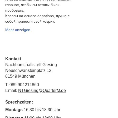
главное, чтобы вы готовы были
пробовать.
Классы на основе donations, лучше с 
собой принести свой коврик.
Mehr anzeigen
Kontakt
Nachbarschaftstreff Giesing
Neuschwansteinplatz 12
81549 München
T:
089 904214860
Email:
NTGiesing@QuarterM.de
Sprechzeiten:
Montags
16:30 bis 18:30 Uhr