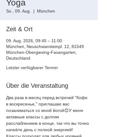
Yoga
So., 09. Aug.
  |  
München
Zeit & Ort
09. Aug. 2026, 09:45 – 11:00
München, Neuschwansteinpl. 12, 81549
München-Obergiesing-Fasangarten,
Deutschland
Letzter verfügbarer Termin
Über die Veranstaltung
Два раза в месяц перед встречей "Кофе 
в воскресенье," приглашаю вас
позаниматься со мной йогой😊У меня 
активные классы с долгим
расслаблением в конце, так что вы точно 
начнёте день с полной энергией!
Классы подходят для любых уровней, 