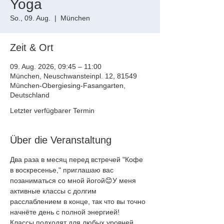
Yoga
So., 09. Aug.
  |  
München
Zeit & Ort
09. Aug. 2026, 09:45 – 11:00
München, Neuschwansteinpl. 12, 81549
München-Obergiesing-Fasangarten,
Deutschland
Letzter verfügbarer Termin
Über die Veranstaltung
Два раза в месяц перед встречей "Кофе 
в воскресенье," приглашаю вас
позаниматься со мной йогой😊У меня 
активные классы с долгим
расслаблением в конце, так что вы точно 
начнёте день с полной энергией!
Классы подходят для любых уровней, 