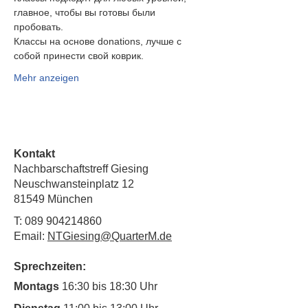
главное, чтобы вы готовы были
пробовать.
Классы на основе donations, лучше с 
собой принести свой коврик.
Mehr anzeigen
Kontakt
Nachbarschaftstreff Giesing
Neuschwansteinplatz 12
81549 München
T:
089 904214860
Email:
NTGiesing@QuarterM.de
Sprechzeiten:
Montags
16:30 bis 18:30 Uhr