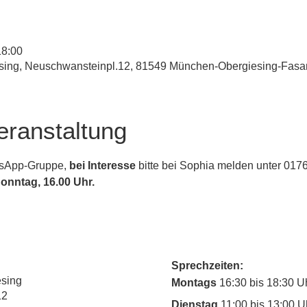
18:00
iesing, Neuschwansteinpl.12, 81549 München-Obergiesing-Fasa
eranstaltung
tsApp-Gruppe, 
bei Interesse
 bitte bei Sophia melden unter 0176
nntag, 16.00 Uhr.
Sprechzeiten:
esing
Montags
16:30 bis 18:30 U
12
Dienstag
11:00 bis 13:00 U