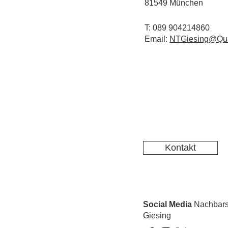
81549 München
T: 089 904214860
Email:
NTGiesing@Qua
Kontakt
Social Media
Nachbarsc
Giesing