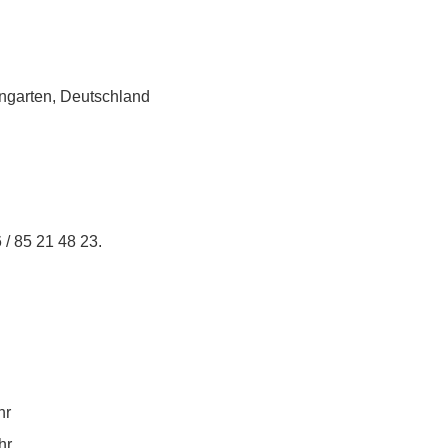
ngarten, Deutschland
 / 85 21 48 23.
hr
hr