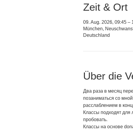
Zeit & Ort
09. Aug. 2026, 09:45 – 
München, Neuschwanste
Deutschland
Über die V
Два раза в месяц пер
позаниматься со мной
расслаблением в конце
Классы подходят для 
пробовать.
Классы на основе dona