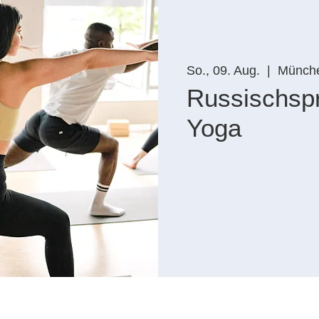
So., 09. Aug.
  |  
Münch
Russischsp
Yoga