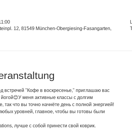
11:00
L
inpl. 12, 81549 München-Obergiesing-Fasangarten,
eranstaltung
ед встречей "Кофе в воскресенье," приглашаю вас
 йогой😊У меня активные классы с долгим
, так что вы точно начнёте день с полной энергией!
любых уровней, главное, чтобы вы готовы были
tions, лучше с собой принести свой коврик.