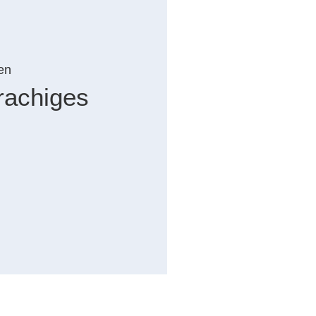
en
rachiges