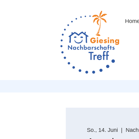
Hom
So., 14. Juni
  |  
Nachb