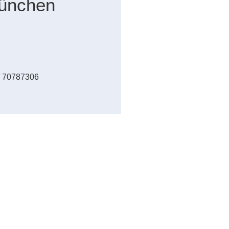
München
/ 70787306