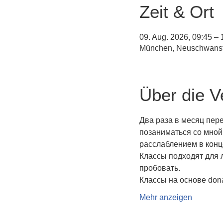
Zeit & Ort
09. Aug. 2026, 09:45 – 
München, Neuschwanste
Über die V
Два раза в месяц пер
позаниматься со мной
расслаблением в конце
Классы подходят для 
пробовать.
Классы на основе dona
Mehr anzeigen