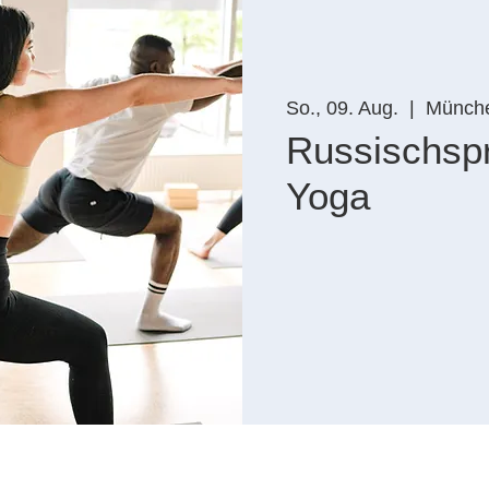
So., 09. Aug.
  |  
Münch
Russischsp
Yoga