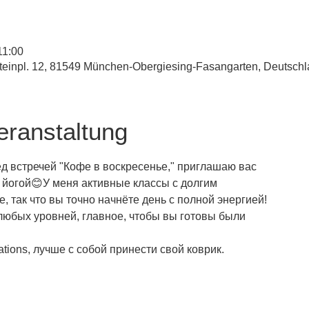
11:00
inpl. 12, 81549 München-Obergiesing-Fasangarten, Deutsch
eranstaltung
ед встречей "Кофе в воскресенье," приглашаю вас
 йогой😊У меня активные классы с долгим
, так что вы точно начнёте день с полной энергией!
любых уровней, главное, чтобы вы готовы были
tions, лучше с собой принести свой коврик.