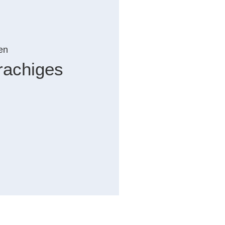
en
rachiges