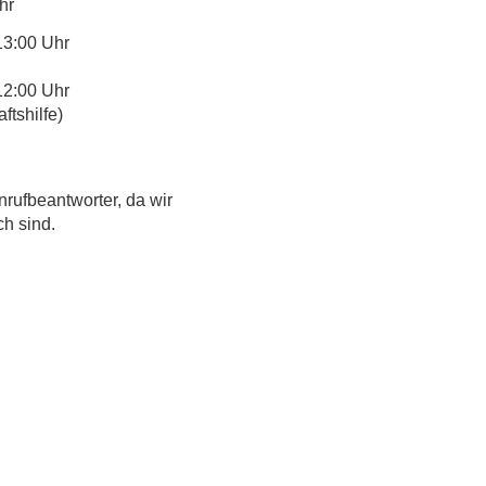
hr
13:00 Uhr
12:00 Uhr
tshilfe)
nrufbeantworter, da wir
ch sind.