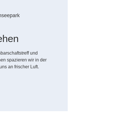
nseepark
m
ehen
arschaftstreff und
n spazieren wir in der
 an frischer Luft.