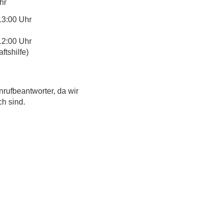
hr
13:00 Uhr
12:00 Uhr
tshilfe)
nrufbeantworter, da wir
ch sind.