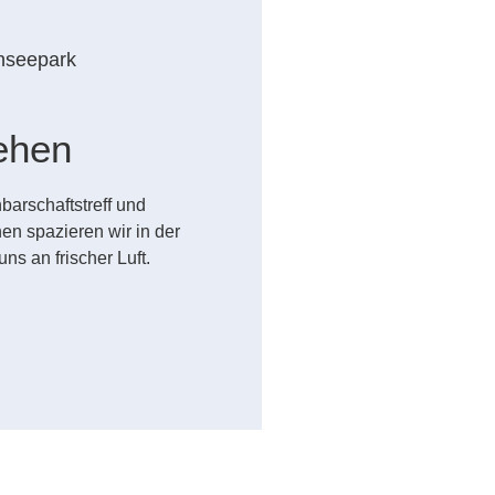
nseepark
m
ehen
arschaftstreff und
n spazieren wir in der
 an frischer Luft.