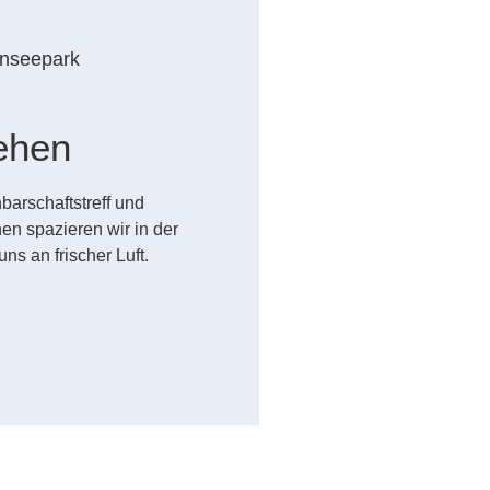
nseepark
m
ehen
arschaftstreff und
n spazieren wir in der
 an frischer Luft.