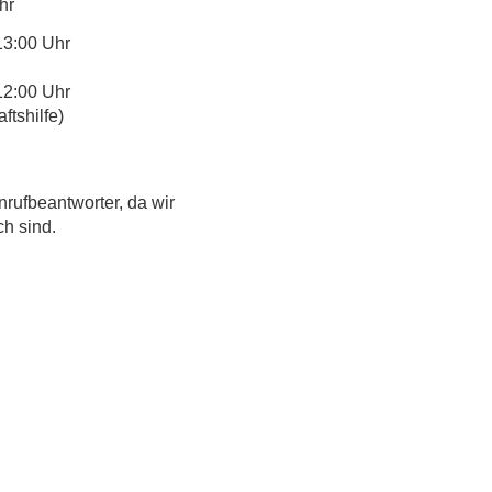
hr
13:00 Uhr
12:00 Uhr
tshilfe)
nrufbeantworter, da wir
ch sind.