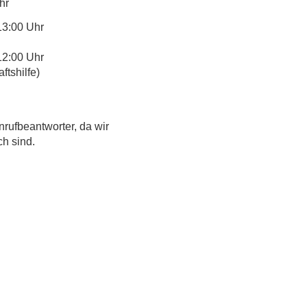
hr
13:00 Uhr
12:00 Uhr
tshilfe)
nrufbeantworter, da wir
ch sind.