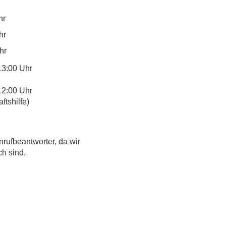
hr
hr
hr
13:00 Uhr
12:00 Uhr
tshilfe)
nrufbeantworter, da wir
ch sind.