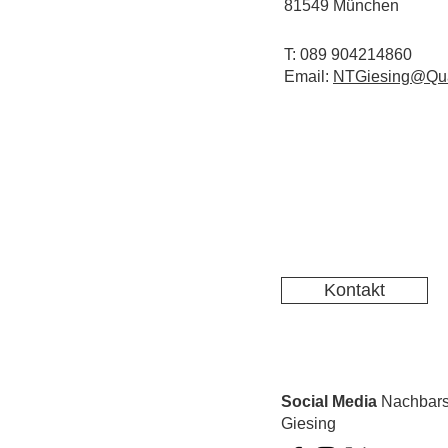
81549 München
T: 089 904214860
Email:
NTGiesing@Qua
Kontakt
Social Media
Nachbarsc
Giesing