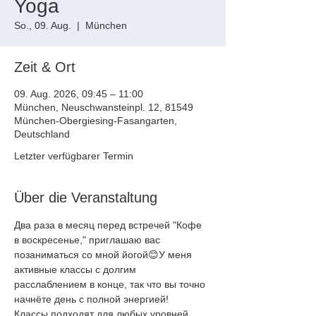
Yoga
So., 09. Aug.
  |  
München
Zeit & Ort
09. Aug. 2026, 09:45 – 11:00
München, Neuschwansteinpl. 12, 81549
München-Obergiesing-Fasangarten,
Deutschland
Letzter verfügbarer Termin
Über die Veranstaltung
Два раза в месяц перед встречей "Кофе 
в воскресенье," приглашаю вас
позаниматься со мной йогой😊У меня 
активные классы с долгим
расслаблением в конце, так что вы точно 
начнёте день с полной энергией!
Классы подходят для любых уровней, 