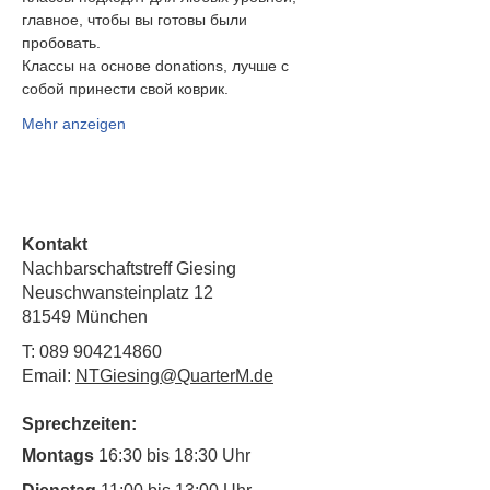
главное, чтобы вы готовы были
пробовать.
Классы на основе donations, лучше с 
собой принести свой коврик.
Mehr anzeigen
Kontakt
Nachbarschaftstreff Giesing
Neuschwansteinplatz 12
81549 München
T:
089 904214860
Email:
NTGiesing@QuarterM.de
Sprechzeiten:
Montags
16:30 bis 18:30 Uhr