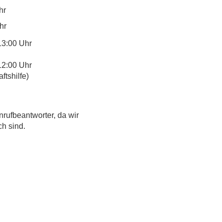
hr
hr
13:00 Uhr
12:00 Uhr
tshilfe)
nrufbeantworter, da wir
ch sind.