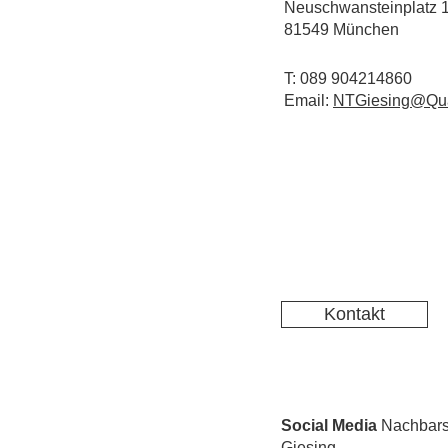
Neuschwansteinplatz 
81549 München
T: 089 904214860
Email:
NTGiesing@Qua
Kontakt
Social Media
Nachbarsc
Giesing