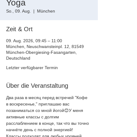
Yoga
So., 09. Aug.
  |  
München
Zeit & Ort
09. Aug. 2026, 09:45 – 11:00
München, Neuschwansteinpl. 12, 81549
München-Obergiesing-Fasangarten,
Deutschland
Letzter verfügbarer Termin
Über die Veranstaltung
Два раза в месяц перед встречей "Кофе 
в воскресенье," приглашаю вас
позаниматься со мной йогой😊У меня 
активные классы с долгим
расслаблением в конце, так что вы точно 
начнёте день с полной энергией!
Классы подходят для любых уровней, 