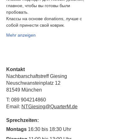
главное, чтобы вы готовы были
пробовать.
Классы на основе donations, лучше с 
собой принести свой коврик.
Mehr anzeigen
Kontakt
Nachbarschaftstreff Giesing
Neuschwansteinplatz 12
81549 München
T:
089 904214860
Email:
NTGiesing@QuarterM.de
Sprechzeiten:
Montags
16:30 bis 18:30 Uhr