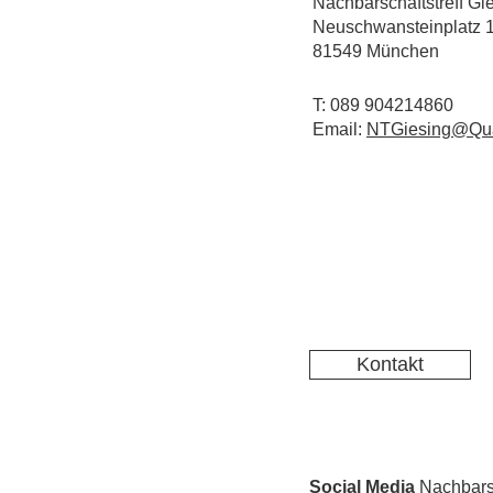
Nachbarschaftstreff Gi
Neuschwansteinplatz 
81549 München
T: 089 904214860
Email:
NTGiesing@Qua
Kontakt
Social Media
Nachbarsc