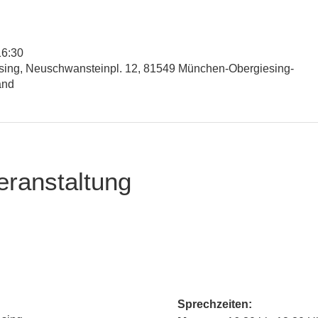
16:30
esing, Neuschwansteinpl. 12, 81549 München-Obergiesing-
and
eranstaltung
Sprechzeiten: