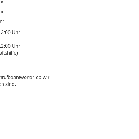
hr
hr
hr
13:00 Uhr
12:00 Uhr
tshilfe)
nrufbeantworter, da wir
ch sind.