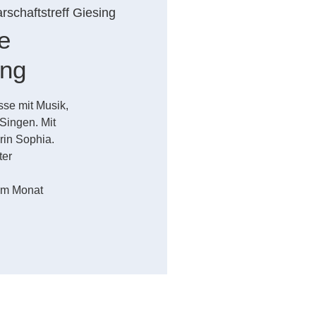
schaftstreff Giesing
e
ung
sse mit Musik,
ingen. Mit
rin Sophia.
ter
 im Monat