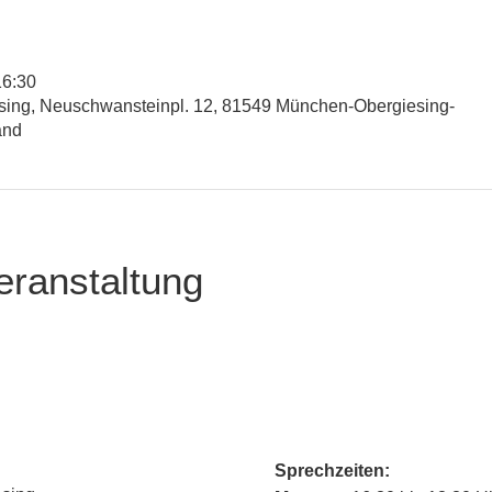
16:30
esing, Neuschwansteinpl. 12, 81549 München-Obergiesing-
and
eranstaltung
Sprechzeiten: