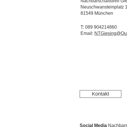
Nachbarschaftstreff Gi
Neuschwansteinplatz 
81549 München
T: 089 904214860
Email:
NTGiesing@Qua
Kontakt
Social Media
Nachbarsc