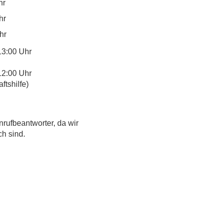
hr
hr
hr
13:00 Uhr
12:00 Uhr
tshilfe)
nrufbeantworter, da wir
ch sind.