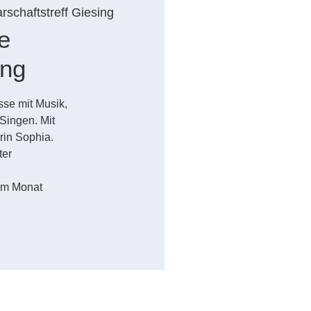
schaftstreff Giesing
e
ung
sse mit Musik,
ingen. Mit
rin Sophia.
ter
 im Monat