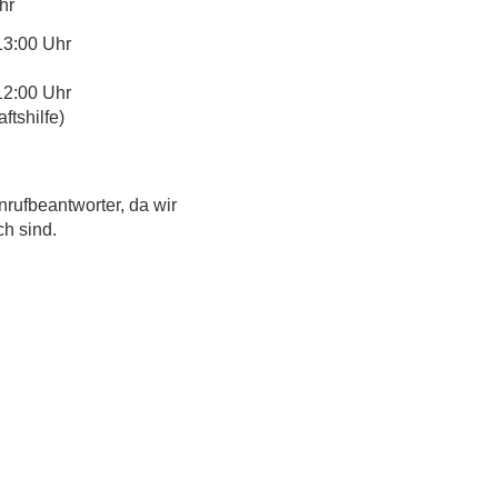
hr
13:00 Uhr
12:00 Uhr
tshilfe)
nrufbeantworter, da wir
ch sind.