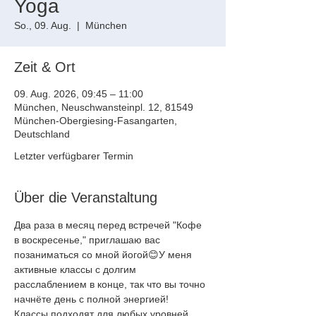
Yoga
So., 09. Aug.
  |  
München
Zeit & Ort
09. Aug. 2026, 09:45 – 11:00
München, Neuschwansteinpl. 12, 81549
München-Obergiesing-Fasangarten,
Deutschland
Letzter verfügbarer Termin
Über die Veranstaltung
Два раза в месяц перед встречей "Кофе 
в воскресенье," приглашаю вас
позаниматься со мной йогой😊У меня 
активные классы с долгим
расслаблением в конце, так что вы точно 
начнёте день с полной энергией!
Классы подходят для любых уровней, 