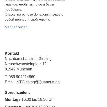
главное, чтобы вы готовы были
пробовать.
Классы на основе donations, лучше с 
собой принести свой коврик.
Mehr anzeigen
Kontakt
Nachbarschaftstreff Giesing
Neuschwansteinplatz 12
81549 München
T:
089 904214860
Email:
NTGiesing@QuarterM.de
Sprechzeiten:
Montags
16:30 bis 18:30 Uhr