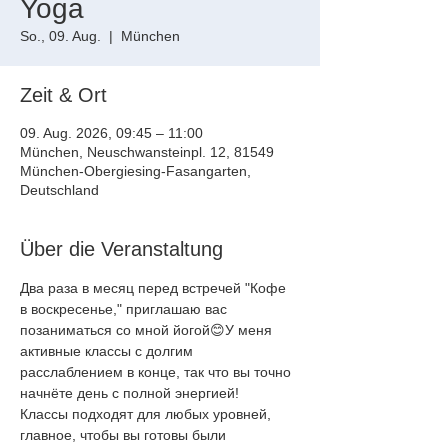
Yoga
So., 09. Aug.
  |  
München
Zeit & Ort
09. Aug. 2026, 09:45 – 11:00
München, Neuschwansteinpl. 12, 81549
München-Obergiesing-Fasangarten,
Deutschland
Über die Veranstaltung
Два раза в месяц перед встречей "Кофе 
в воскресенье," приглашаю вас
позаниматься со мной йогой😊У меня 
активные классы с долгим
расслаблением в конце, так что вы точно 
начнёте день с полной энергией!
Классы подходят для любых уровней, 
главное, чтобы вы готовы были