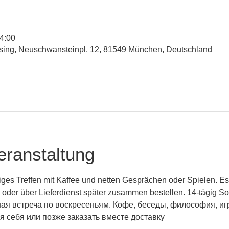
14:00
esing, Neuschwansteinpl. 12, 81549 München, Deutschland
eranstaltung
iges Treffen mit Kaffee und netten Gesprächen oder Spielen. Es
h oder über Lieferdienst später zusammen bestellen. 14-tägig S
ая встреча по воскресеньям. Кофе, беседы, философия, иг
я себя или позже заказать вместе доставку