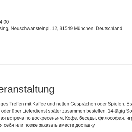
14:00
esing, Neuschwansteinpl. 12, 81549 München, Deutschland
eranstaltung
iges Treffen mit Kaffee und netten Gesprächen oder Spielen. Es
h oder über Lieferdienst später zusammen bestellen. 14-tägig S
ая встреча по воскресеньям. Кофе, беседы, философия, иг
я себя или позже заказать вместе доставку