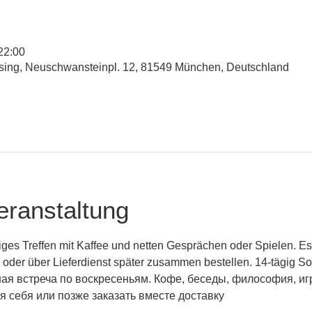
22:00
esing, Neuschwansteinpl. 12, 81549 München, Deutschland
eranstaltung
iges Treffen mit Kaffee und netten Gesprächen oder Spielen. Es
h oder über Lieferdienst später zusammen bestellen. 14-tägig S
ая встреча по воскресеньям. Кофе, беседы, философия, иг
я себя или позже заказать вместе доставку