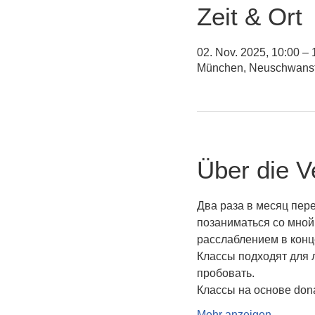
Zeit & Ort
02. Nov. 2025, 10:00 – 
München, Neuschwanste
Über die V
Два раза в месяц пер
позаниматься со мной
расслаблением в конце
Классы подходят для 
пробовать.
Классы на основе dona
Mehr anzeigen