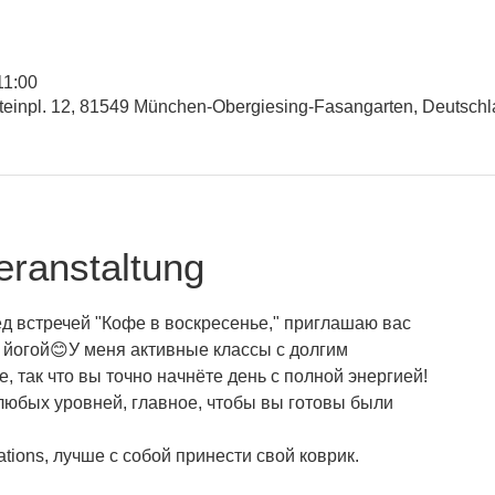
11:00
inpl. 12, 81549 München-Obergiesing-Fasangarten, Deutsch
eranstaltung
ед встречей "Кофе в воскресенье," приглашаю вас
 йогой😊У меня активные классы с долгим
, так что вы точно начнёте день с полной энергией!
любых уровней, главное, чтобы вы готовы были
tions, лучше с собой принести свой коврик.