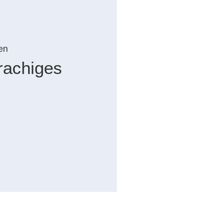
en
rachiges