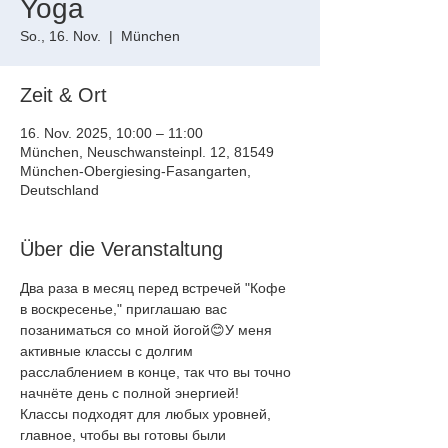
Yoga
So., 16. Nov.
  |  
München
Zeit & Ort
16. Nov. 2025, 10:00 – 11:00
München, Neuschwansteinpl. 12, 81549
München-Obergiesing-Fasangarten,
Deutschland
Über die Veranstaltung
Два раза в месяц перед встречей "Кофе 
в воскресенье," приглашаю вас
позаниматься со мной йогой😊У меня 
активные классы с долгим
расслаблением в конце, так что вы точно 
начнёте день с полной энергией!
Классы подходят для любых уровней, 
главное, чтобы вы готовы были