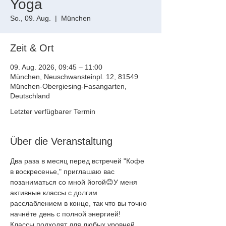
Yoga
So., 09. Aug.
  |  
München
Zeit & Ort
09. Aug. 2026, 09:45 – 11:00
München, Neuschwansteinpl. 12, 81549
München-Obergiesing-Fasangarten,
Deutschland
Letzter verfügbarer Termin
Über die Veranstaltung
Два раза в месяц перед встречей "Кофе 
в воскресенье," приглашаю вас
позаниматься со мной йогой😊У меня 
активные классы с долгим
расслаблением в конце, так что вы точно 
начнёте день с полной энергией!
Классы подходят для любых уровней, 