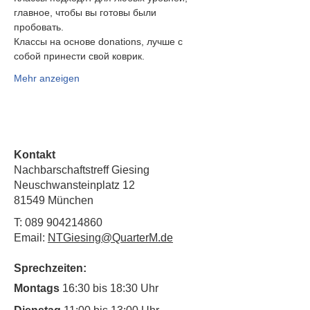
главное, чтобы вы готовы были
пробовать.
Классы на основе donations, лучше с 
собой принести свой коврик.
Mehr anzeigen
Kontakt
Nachbarschaftstreff Giesing
Neuschwansteinplatz 12
81549 München
T:
089 904214860
Email:
NTGiesing@QuarterM.de
Sprechzeiten:
Montags
16:30 bis 18:30 Uhr