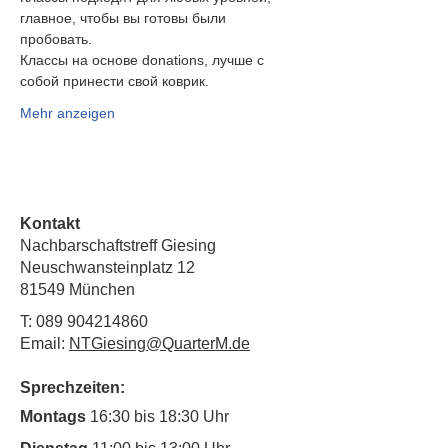
главное, чтобы вы готовы были
пробовать.
Классы на основе donations, лучше с 
собой принести свой коврик.
Mehr anzeigen
Kontakt
Nachbarschaftstreff Giesing
Neuschwansteinplatz 12
81549 München
T:
089 904214860
Email:
NTGiesing@QuarterM.de
Sprechzeiten:
Montags
16:30 bis 18:30 Uhr