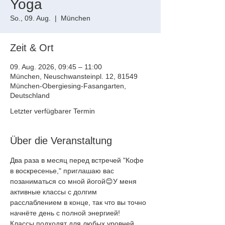
Yoga
So., 09. Aug.
  |  
München
Zeit & Ort
09. Aug. 2026, 09:45 – 11:00
München, Neuschwansteinpl. 12, 81549
München-Obergiesing-Fasangarten,
Deutschland
Letzter verfügbarer Termin
Über die Veranstaltung
Два раза в месяц перед встречей "Кофе 
в воскресенье," приглашаю вас
позаниматься со мной йогой😊У меня 
активные классы с долгим
расслаблением в конце, так что вы точно 
начнёте день с полной энергией!
Классы подходят для любых уровней, 