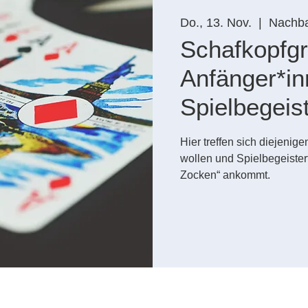
Do., 13. Nov.
  |  
Nachba
Schafkopfgr
Anfänger*i
Spielbegeis
Hier treffen sich diejenig
wollen und Spielbegeistert
Zocken“ ankommt.