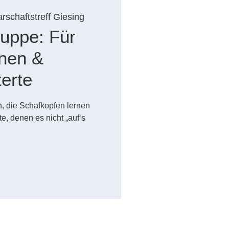
rschaftstreff Giesing
uppe: Für
nnen &
terte
en, die Schafkopfen lernen
e, denen es nicht „auf‘s