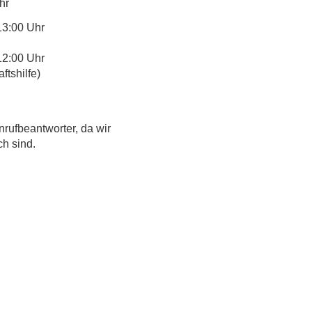
hr
13:00 Uhr
12:00 Uhr
tshilfe)
nrufbeantworter, da wir
ch sind.