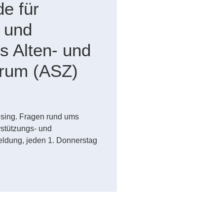
e für
 und
s Alten- und
trum (ASZ)
g
esing. Fragen rund ums
rstützungs- und
ldung, jeden 1. Donnerstag