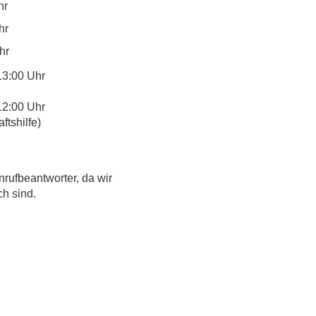
hr
hr
hr
13:00 Uhr
12:00 Uhr
tshilfe)
nrufbeantworter, da wir
ch sind.