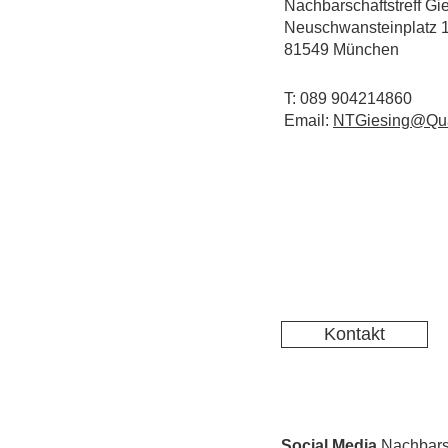
Nachbarschaftstreff Gi
Neuschwansteinplatz 
81549 München
T: 089 904214860
Email:
NTGiesing@Qua
Kontakt
Social Media
Nachbarsc