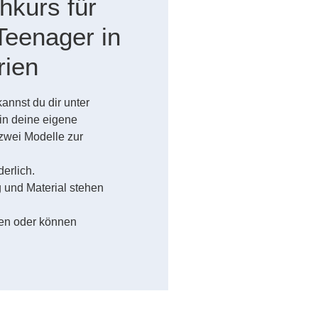
hkurs für
Teenager in
rien
annst du dir unter
in deine eigene
zwei Modelle zur
erlich.
und Material stehen
den oder können