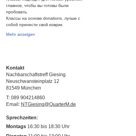
главное, чтобы вы готовы были
пробовать.
Классы на основе donations, лучше с 
собой принести свой коврик.
Mehr anzeigen
Kontakt
Nachbarschaftstreff Giesing
Neuschwansteinplatz 12
81549 München
T:
089 904214860
Email:
NTGiesing@QuarterM.de
Sprechzeiten:
Montags
16:30 bis 18:30 Uhr