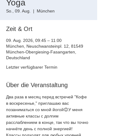
Yoga
So., 09. Aug.
  |  
München
Zeit & Ort
09. Aug. 2026, 09:45 – 11:00
München, Neuschwansteinpl. 12, 81549
München-Obergiesing-Fasangarten,
Deutschland
Letzter verfügbarer Termin
Über die Veranstaltung
Два раза в месяц перед встречей "Кофе 
в воскресенье," приглашаю вас
позаниматься со мной йогой😊У меня 
активные классы с долгим
расслаблением в конце, так что вы точно 
начнёте день с полной энергией!
Классы подходят для любых уровней, 