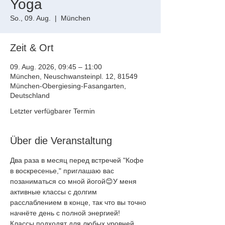
Yoga
So., 09. Aug.
  |  
München
Zeit & Ort
09. Aug. 2026, 09:45 – 11:00
München, Neuschwansteinpl. 12, 81549
München-Obergiesing-Fasangarten,
Deutschland
Letzter verfügbarer Termin
Über die Veranstaltung
Два раза в месяц перед встречей "Кофе 
в воскресенье," приглашаю вас
позаниматься со мной йогой😊У меня 
активные классы с долгим
расслаблением в конце, так что вы точно 
начнёте день с полной энергией!
Классы подходят для любых уровней, 