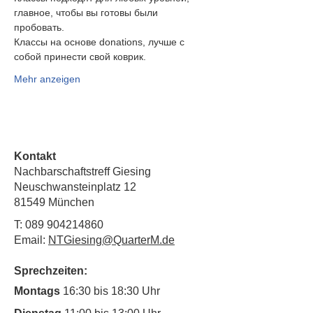
главное, чтобы вы готовы были
пробовать.
Классы на основе donations, лучше с 
собой принести свой коврик.
Mehr anzeigen
Kontakt
Nachbarschaftstreff Giesing
Neuschwansteinplatz 12
81549 München
T:
089 904214860
Email:
NTGiesing@QuarterM.de
Sprechzeiten:
Montags
16:30 bis 18:30 Uhr