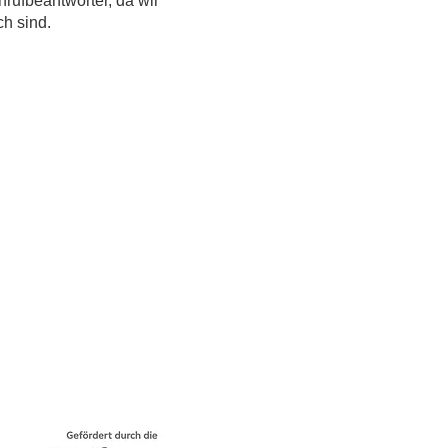
nrufbeantworter, da wir
ch sind.