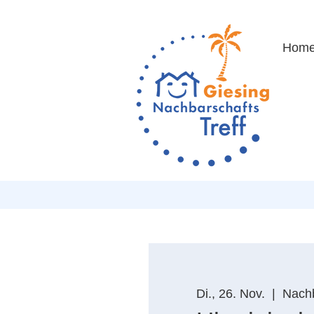
Hom
Di., 26. Nov.
  |  
Nachb